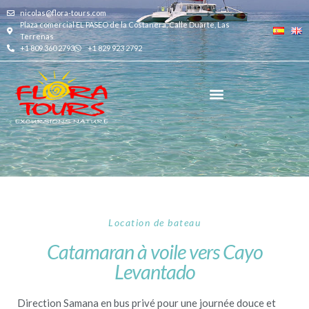
nicolas@flora-tours.com
Plaza comercial EL PASEO de la Costanera, Calle Duarte, Las
Terrenas
+1 809 360 2793
+1 829 923 2792
Location de bateau
Catamaran à voile vers Cayo
Levantado
Direction Samana en bus privé pour une journée douce et