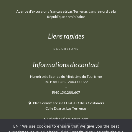
Agence d’excursions française à Las Terrenas dans le nord de la
République dominicaine
Liens rapides
EXCURSIONS
Informations de contact
Numéro de licence du Ministère du Tourisme
RUT: AV-TOER-2003-00099
-
RNC 130.288.607
-
Place commerciale EL PASEO de la Costañera
Calle Duarte, Las Terrenas
-
nicolas@flora-tours.com
Agence: +1 809 360 2793
EN : We use cookies to ensure that we give you the best
Nicolas: +1 829 923 2792